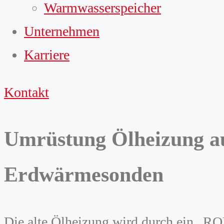
Warmwasserspeicher
Unternehmen
Karriere
Kontakt
Umrüstung Ölheizung a
Erdwärmesonden
Die alte Ölheizung wird durch ein „R