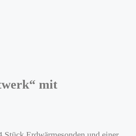
twerk“ mit
 4 Stück Erdwärmesonden und einer