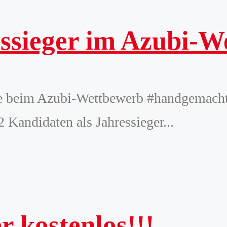
ressieger im Azubi-
e beim Azubi-Wettbewerb #handgemacht#
andidaten als Jahressieger...
 kostenlos!!!